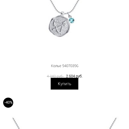
Колье 94070396
2 604 руб.
4 340 руб.
Купить
-40%