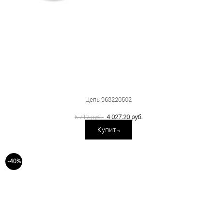
Цепь 968220502
4 027.20 руб.
6 712 руб.
Купить
-40%