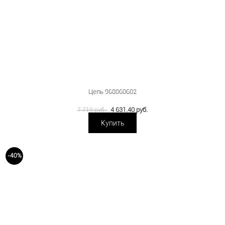
Цепь 968060602
4 631.40 руб.
7 719 руб.
Купить
-40%