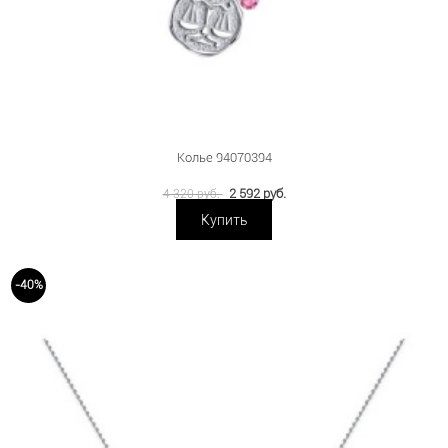
Колье 94070394
2 592 руб.
4 320 руб.
Купить
-40%