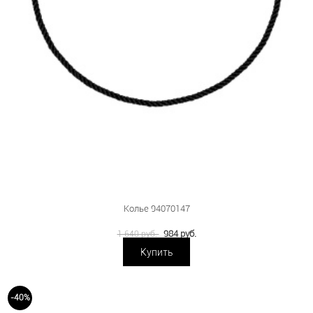
Колье 94070147
984 руб.
1 640 руб.
Купить
-40%