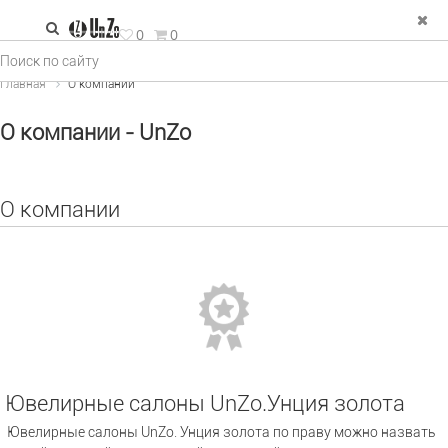
зад
0
0
е Украшения
Главная
О компании
льца
О компании - UnZo
рьги
пи и колье
О компании
двески
спродажа
Ювелирные салоны UnZo.Унция золота
Ювелирные салоны UnZo. Унция золота по праву можно назвать