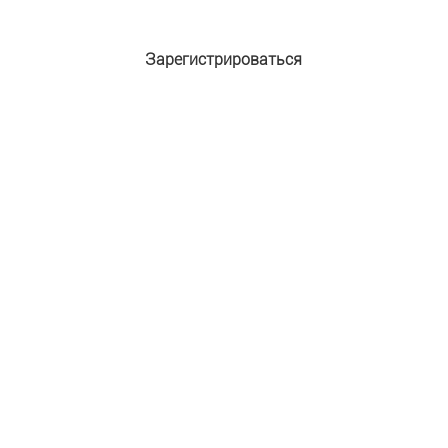
Зарегистрироваться
Адрес e-mail:
*
Пароль:
*
Подтверждение пароля:
*
Имя:
*
Фамилия:
Защита от автоматической регистрации