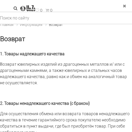
зад
0
0
е Украшения
Главная
Информация
Возврат
льца
Возврат
рьги
1. Товары надлежащего качества
пи и колье
Возврат ювелирных изделий из драгоценных металлов и/ или с
двески
драгоценными камнями, а также ювелирных и стальных часов
надлежащего качества, равно как и обмен на аналогичный товар
спродажа
не осуществляется.
2. Товары ненадлежащего качества (с браком)
Для осуществления обмена или возврата товаров ненадлежащего
качества в течение гарантийного срока покупателю необходимо
обратиться в пункт выдачи, где был приобретён товар. При себе