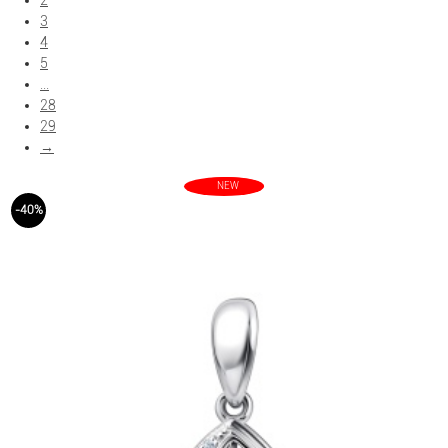
2
3
Показать больше фильтров
4
5
...
28
29
→
NEW
-40%