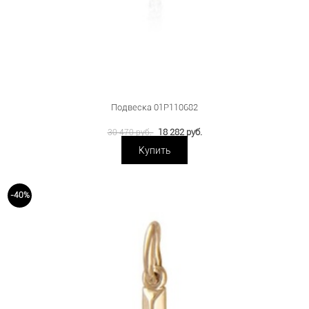
Подвеска 01Р110682
18 282 руб.
30 470 руб.
Купить
-40%