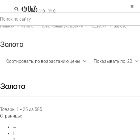
зад
0
0
е Украшения
Главная
Каталог
Ювелирные украшения
Подвески
Золото
льца
Золото
рьги
пи и колье
Сортировать:
по возрастанию цены
Показывать по:
20
двески
ФИЛЬТР
×
спродажа
Золото
Тип изделия (1)
Товары 1 - 25 из 585
Металл (1)
Страницы:
←
1