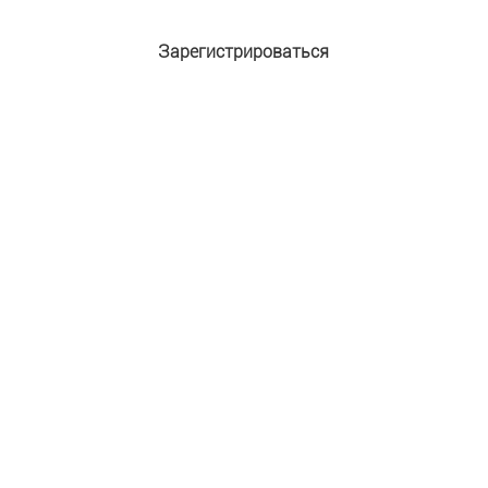
Зарегистрироваться
Адрес e-mail:
*
Пароль:
*
Подтверждение пароля:
*
Имя:
*
Фамилия:
Защита от автоматической регистрации
Введите слово на картинке:
*