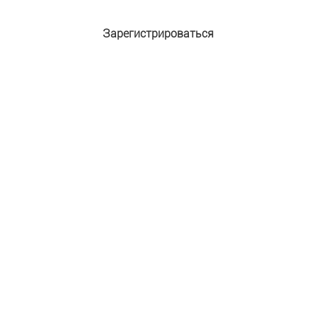
Зарегистрироваться
Адрес e-mail:
*
Пароль:
*
Подтверждение пароля:
*
Имя:
*
Фамилия:
Защита от автоматической регистрации
Введите слово на картинке:
*