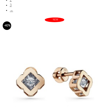
2
3
Показать больше фильтров
→
NEW
-40%