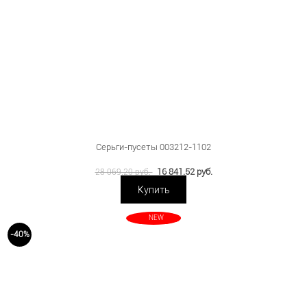
Серьги-пусеты 003212-1102
16 841.52 руб.
28 069.20 руб.
Купить
NEW
-40%