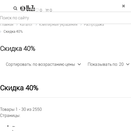
зад
0
0
е Украшения
Главная
Каталог
Ювелирные украшения
Распродажа
Скидка 40%
льца
рьги
Скидка 40%
пи и колье
Сортировать:
по возрастанию цены
Показывать по:
20
двески
спродажа
ФИЛЬТР
×
Скидка 40%
Тип изделия (11)
Товары 1 - 30 из 2550
Металл (2)
Страницы:
←