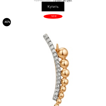
73 837.80 руб.
123 063 руб.
Купить
NEW
-40%