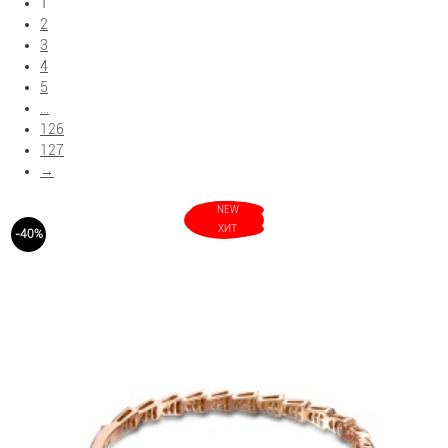
1
2
3
Показать больше фильтров
4
5
...
126
127
→
NEW
ХИТ
-40%