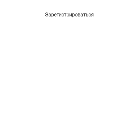
Зарегистрироваться
Адрес e-mail:
*
Пароль:
*
Подтверждение пароля:
*
Имя:
*
Фамилия:
Защита от автоматической регистрации
Введите слово на картинке:
*