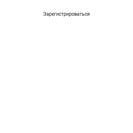
Зарегистрироваться
Адрес e-mail:
*
Пароль:
*
Подтверждение пароля:
*
Имя:
*
Фамилия:
Защита от автоматической регистрации
Введите слово на картинке:
*