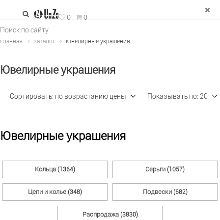
зад
0
0
е Украшения
Главная
Каталог
Ювелирные украшения
льца
Ювелирные украшения
рьги
пи и колье
Сортировать:
по возрастанию цены
Показывать по:
20
двески
ФИЛЬТР
×
спродажа
Ювелирные украшения
Тип изделия (11)
Кольца
Серьги
(1364)
(1057)
Металл (2)
Цепи и колье
Подвески
(348)
(682)
Распродажа
(3830)