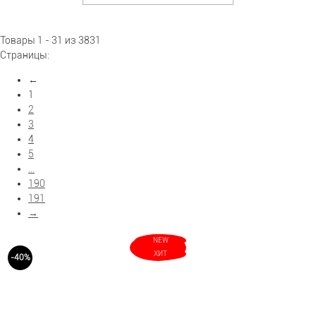
Показать больше фильтров
Товары 1 - 31 из 3831
Страницы:
←
1
2
3
4
5
...
190
191
→
NEW
ХИТ
-40%