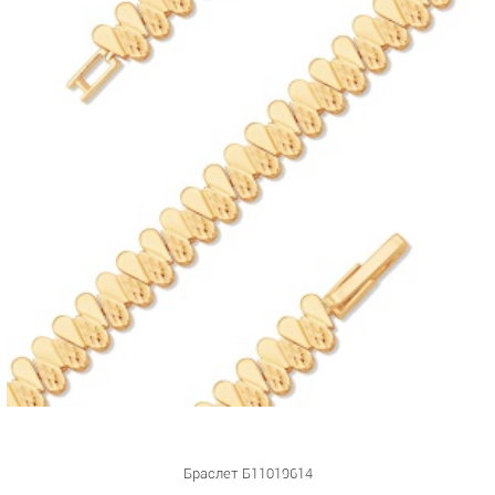
Браслет Б11019614