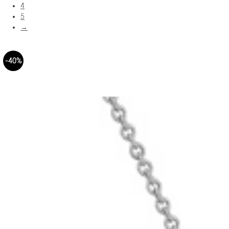
4
5
→
-40%