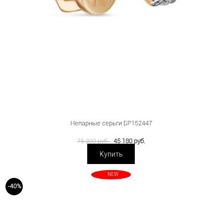
Непарные серьги БР152447
45 180 руб.
75 300 руб.
Купить
NEW
-40%