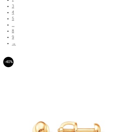
2
3
Показать больше фильтров
4
5
...
8
9
→
-40%