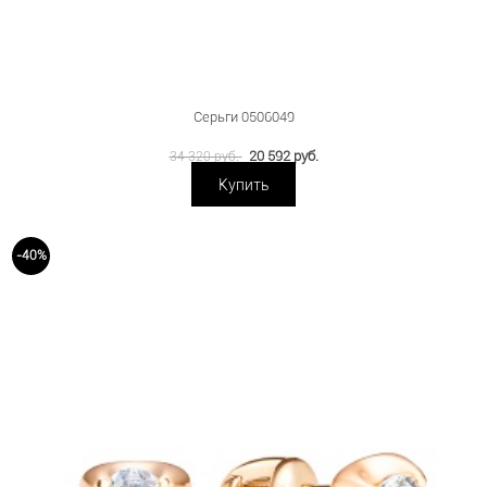
Серьги 0506049
20 592 руб.
34 320 руб.
Купить
-40%