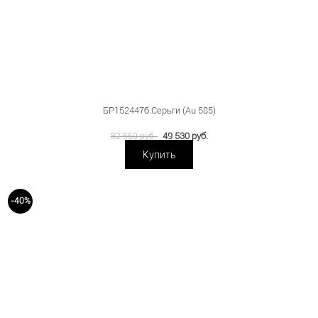
БР152447б Серьги (Au 585)
49 530 руб.
82 550 руб.
Купить
-40%