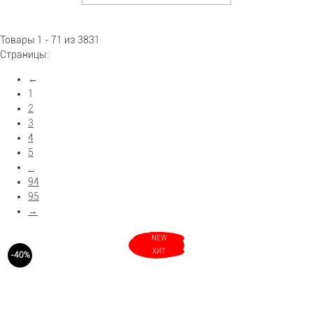
Показать больше фильтров
Товары 1 - 71 из 3831
Страницы:
←
1
2
3
4
5
...
94
95
→
NEW
ХИТ
-40%