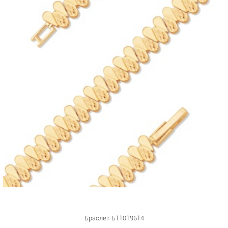
Браслет Б11019614