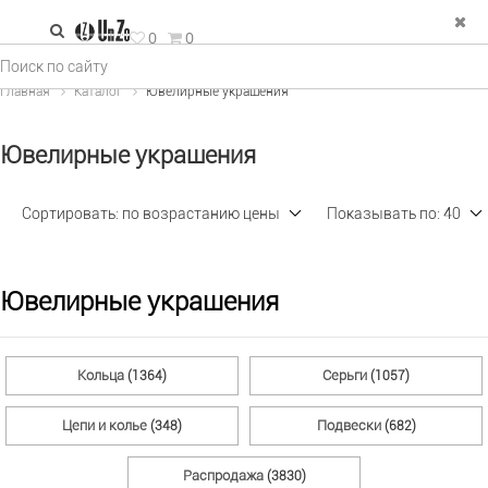
зад
0
0
е Украшения
Главная
Каталог
Ювелирные украшения
льца
Ювелирные украшения
рьги
пи и колье
Сортировать:
по возрастанию цены
Показывать по:
40
двески
ФИЛЬТР
×
спродажа
Ювелирные украшения
Тип изделия (11)
Кольца
Серьги
(1364)
(1057)
Металл (2)
Цепи и колье
Подвески
(348)
(682)
Распродажа
(3830)