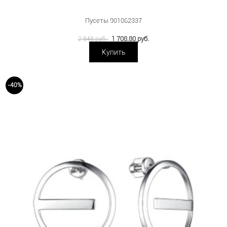
Пусеты 901062337
1 708.80 руб.
2 848 руб.
Купить
-40%