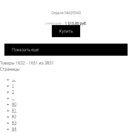
Серьги 94025943
1 615.80 руб.
2 693 руб.
Купить
Показать ещё
Товары 1632 - 1651 из 3831
Страницы:
←
1
2
...
80
81
82
83
84