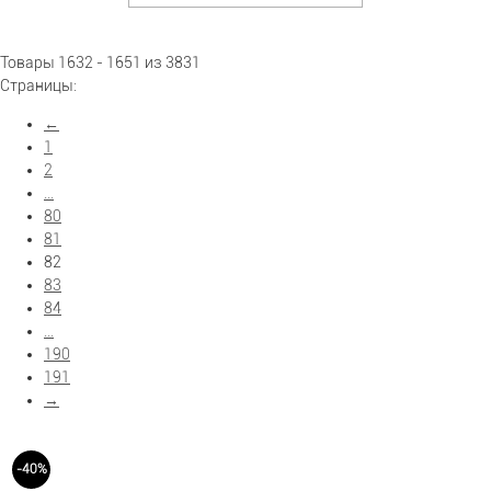
Показать больше фильтров
Товары 1632 - 1651 из 3831
Страницы:
←
1
2
...
80
81
82
83
84
...
190
191
→
-40%