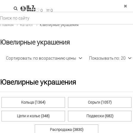
зад
0
0
е Украшения
Главная
Каталог
Ювелирные украшения
льца
Ювелирные украшения
рьги
пи и колье
Сортировать:
по возрастанию цены
Показывать по:
20
двески
ФИЛЬТР
×
спродажа
Ювелирные украшения
Тип изделия (11)
Кольца
Серьги
(1364)
(1057)
Металл (2)
Цепи и колье
Подвески
(348)
(682)
Распродажа
(3830)