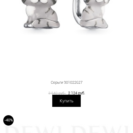
Серьги 901022627
2 124 руб.
3 540 руб.
Купить
-40%